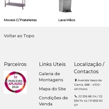
Moveis C/ Prateleiras
Lava Mãos
Voltar ao Topo
Parceiros
Links Uteis
Localização /
Contactos
Galeria de
Montagens
Avenida Vasco da
Gama, 668 - 4100-
Mapa do Site
491 Porto
22 536 68 04 / 22
Condições de
536 74 42 / 91 853 50
Venda
07