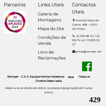
Parceiros
Links Uteis
Contactos
Uteis
Galeria de
Montagens
Avenida Vasco da
Gama, 668 - 4100-
Mapa do Site
491 Porto
22 536 68 04 / 22
Condições de
536 74 42 / 91 853 50
Venda
07
Livro de
antas@remper.net
Reclamações
Remper - C.A.S. Equipamentos Hoteleiros -
- Todos os
Direitos Reservados
Reserva-se ao direito de alterar os preços e designações sem aviso
previo