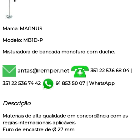
Marca: MAGNUS
Modelo: MB1D-P
Misturadora de bancada monofuro com duche.
antas@remper.net
351 22 536 68 04
|
351
22 536 74 42
91 853 50 07
|
WhatsApp
Descrição
Materiais de alta qualidade em concordância com as
regras internacionais aplicáveis.
Furo de encastre de Ø 27 mm.