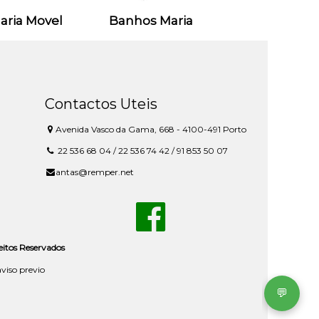
aria Movel
Banhos Maria
Contactos Uteis
Avenida Vasco da Gama, 668 - 4100-491 Porto
22 536 68 04 / 22 536 74 42 / 91 853 50 07
antas@remper.net
reitos Reservados
aviso previo