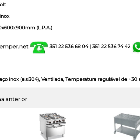
olt
inox
0x600x900mm (L.P.A.)
emper.net
351 22 536 68 04
| 351
22 536 74 42
o inox (aisi304), Ventilada, Temperatura regulável de +30 a
na anterior