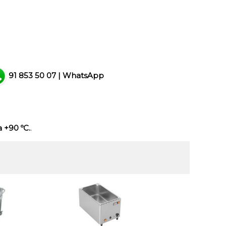
91 853 50 07
|
WhatsApp
 +90 ºC.
.