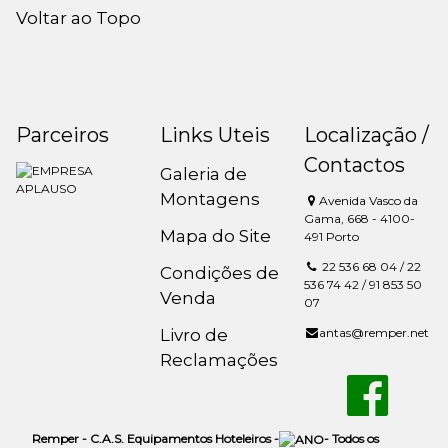
Voltar ao Topo
Parceiros
Links Uteis
Localização /
Contactos
Galeria de
Montagens
Avenida Vasco da
Gama, 668 - 4100-
Mapa do Site
491 Porto
22 536 68 04 / 22
Condições de
536 74 42 / 91 853 50
Venda
07
Livro de
antas@remper.net
Reclamações
Remper - C.A.S. Equipamentos Hoteleiros -
- Todos os