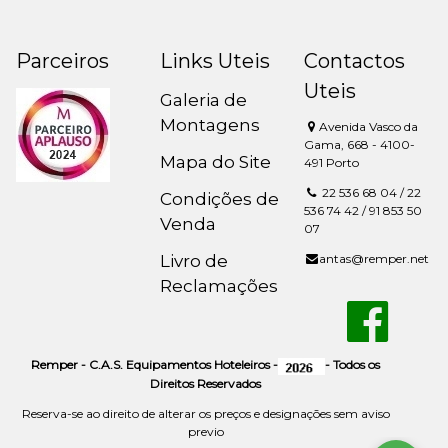
Parceiros
Links Uteis
Contactos
Uteis
Galeria de
Montagens
Avenida Vasco da
Gama, 668 - 4100-
Mapa do Site
491 Porto
22 536 68 04 / 22
Condições de
536 74 42 / 91 853 50
Venda
07
Livro de
antas@remper.net
Reclamações
Remper - C.A.S. Equipamentos Hoteleiros -
- Todos os
Direitos Reservados
Reserva-se ao direito de alterar os preços e designações sem aviso
previo