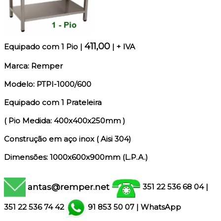
411,00
Equipado c
om 1 Pio
|
| + IVA
Marca: Remper
Modelo: PTPI-1000/600
Equipado com 1 Prateleira
( Pio Medida: 400x400x250mm )
Construção em aço inox ( Aisi 304)
Dimensões: 1000x600x900mm (L.P.A.)
antas@remper.net
351 22 536 68 04
|
351
22 536 74 42
91 853 50 07
|
WhatsApp