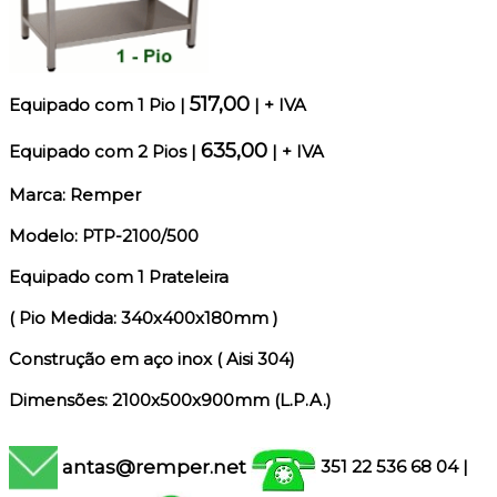
517,00
Equipado c
om 1 Pio
|
| + IVA
635,00
Equipado c
om 2 Pios
|
| + IVA
Marca: Remper
Modelo: PTP-2100/500
Equipado com 1 Prateleira
( Pio Medida: 340x400x180mm )
Construção em aço inox ( Aisi 304)
Dimensões: 2100x500x900mm (L.P.A.)
antas@remper.net
351 22 536 68 04
|