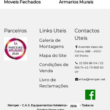
Moveis Fechados
Armarios Murais
Parceiros
Links Uteis
Contactos
Uteis
Galeria de
Montagens
Avenida Vasco da
Gama, 668 - 4100-
Mapa do Site
491 Porto
22 536 68 04 / 22
Condições de
536 74 42 / 91 853 50
Venda
07
Livro de
antas@remper.net
Reclamações
Remper - C.A.S. Equipamentos Hoteleiros -
- Todos os
Direitos Reservados