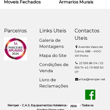
Moveis Fechados
Armarios Murais
Parceiros
Links Uteis
Contactos
Uteis
Galeria de
Montagens
Avenida Vasco da
Gama, 668 - 4100-
Mapa do Site
491 Porto
22 536 68 04 / 22
Condições de
536 74 42 / 91 853 50
Venda
07
Livro de
antas@remper.net
Reclamações
Remper - C.A.S. Equipamentos Hoteleiros -
- Todos os
Direitos Reservados