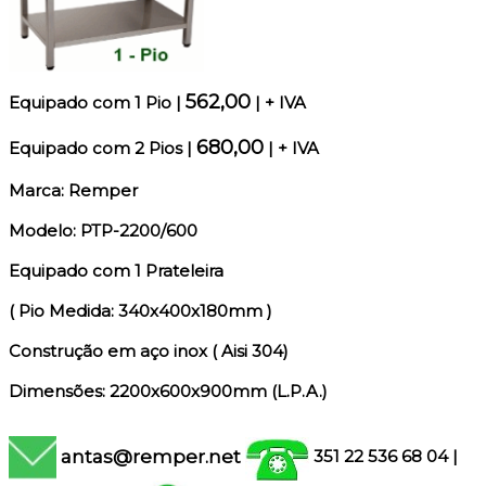
562,00
Equipado c
om 1 Pio
|
| + IVA
680,00
Equipado c
om 2 Pios
|
| + IVA
Marca: Remper
Modelo: PTP-2200/600
Equipado com 1 Prateleira
( Pio Medida: 340x400x180mm )
Construção em aço inox ( Aisi 304)
Dimensões: 2200x600x900mm (L.P.A.)
antas@remper.net
351 22 536 68 04
|