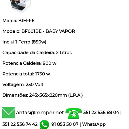
Marca: BIEFFE
Modelo: BF001BE - BABY VAPOR
Inclui 1 Ferro (850w)
Capacidade da Caldeira: 2 Litros
Potencia Caldeira: 900 w
Potencia total: 1750 w
Voltagem: 230 Volt
Dimensões: 245x365x220mm (L.P.A.)
antas@remper.net
351 22 536 68 04
|
351
22 536 74 42
91 853 50 07
|
WhatsApp