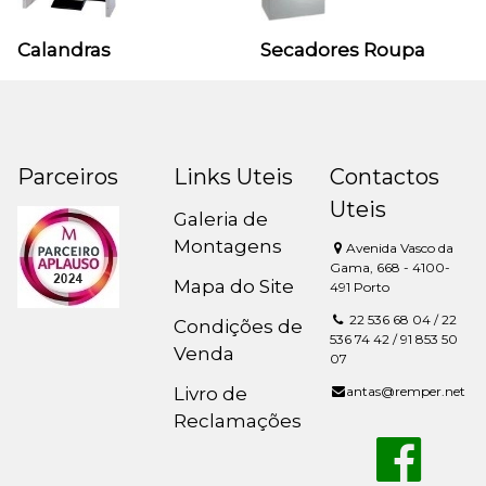
Calandras
Secadores Roupa
Parceiros
Links Uteis
Contactos
Uteis
Galeria de
Montagens
Avenida Vasco da
Gama, 668 - 4100-
Mapa do Site
491 Porto
22 536 68 04 / 22
Condições de
536 74 42 / 91 853 50
Venda
07
Livro de
antas@remper.net
Reclamações