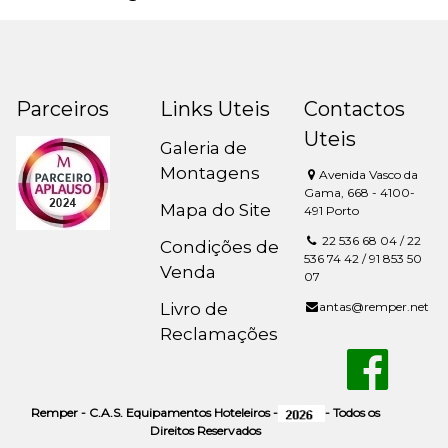
Parceiros
Links Uteis
Contactos
Uteis
Galeria de
Montagens
Avenida Vasco da
Gama, 668 - 4100-
Mapa do Site
491 Porto
22 536 68 04 / 22
Condições de
536 74 42 / 91 853 50
Venda
07
Livro de
antas@remper.net
Reclamações
Remper - C.A.S. Equipamentos Hoteleiros -
- Todos os
Direitos Reservados