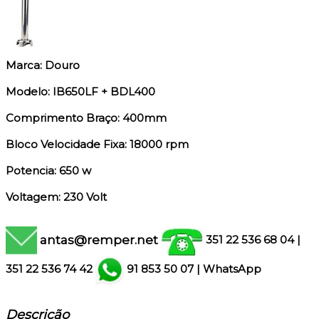
Marca: Douro
Modelo: IB650LF + BDL400
Comprimento Braço: 400mm
Bloco Velocidade Fixa: 18000 rpm
Potencia: 650 w
Voltagem: 230 Volt
antas@remper.net
351 22 536 68 04
|
351
22 536 74 42
91 853 50 07
|
WhatsApp
Descrição