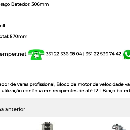
raço Batedor: 306mm
olt
otal: 570mm
emper.net
351 22 536 68 04
| 351
22 536 74 42
edor de varas profissional, Bloco de motor de velocidade var
utilização contínua em recipientes de até 12 l, Braço bate
na anterior