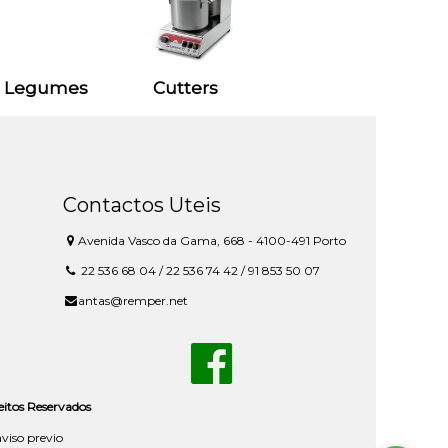
a Legumes
Cutters
Contactos Uteis
Avenida Vasco da Gama, 668 - 4100-491 Porto
22 536 68 04 / 22 536 74 42 / 91 853 50 07
antas@remper.net
reitos Reservados
aviso previo