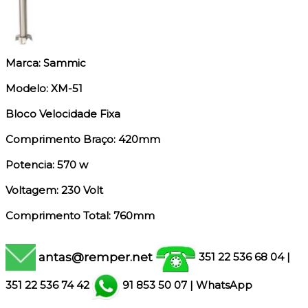
Marca: Sammic
Modelo: XM-51
Bloco Velocidade Fixa
Comprimento Braço: 420mm
Potencia: 570 w
Voltagem: 230 Volt
Comprimento Total: 760mm
antas@remper.net
351 22 536 68 04
|
351
22 536 74 42
91 853 50 07
|
WhatsApp