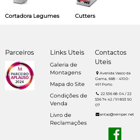
Cortadora Legumes
Cutters
Parceiros
Links Uteis
Contactos
Uteis
Galeria de
Montagens
Avenida Vasco da
Gama, 668 - 4100-
Mapa do Site
491 Porto
22 536 68 04 / 22
Condições de
536 74 42 / 91 853 50
Venda
07
Livro de
antas@remper.net
Reclamações