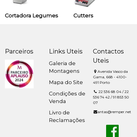
Cortadora Legumes
Cutters
Parceiros
Links Uteis
Contactos
Uteis
Galeria de
Montagens
Avenida Vasco da
Gama, 668 - 4100-
Mapa do Site
491 Porto
22 536 68 04 / 22
Condições de
536 74 42 / 91 853 50
Venda
07
Livro de
antas@remper.net
Reclamações