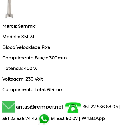
Marca: Sammic
Modelo: XM-31
Bloco Velocidade Fixa
Comprimento Braço: 300mm
Potencia: 400 w
Voltagem: 230 Volt
Comprimento Total: 614mm
antas@remper.net
351 22 536 68 04
|
351
22 536 74 42
91 853 50 07
|
WhatsApp