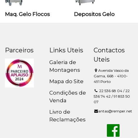
Maq. Gelo Flocos
Depositos Gelo
Parceiros
Links Uteis
Contactos
Uteis
Galeria de
Montagens
Avenida Vasco da
Gama, 668 - 4100-
Mapa do Site
491 Porto
22 536 68 04 / 22
Condições de
536 74 42 / 91 853 50
Venda
07
Livro de
antas@remper.net
Reclamações