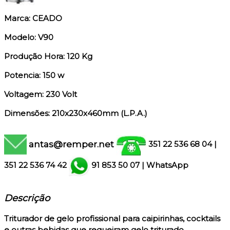
Marca: CEADO
Modelo: V90
Produção Hora: 120 Kg
Potencia: 150 w
Voltagem: 230 Volt
Dimensões: 210x230x460mm (L.P.A.)
antas@remper.net
351 22 536 68 04
|
351
22 536 74 42
91 853 50 07
|
WhatsApp
Descrição
Triturador de gelo profissional para caipirinhas, cocktails
e outras bebidas que requeiram gelo triturado.