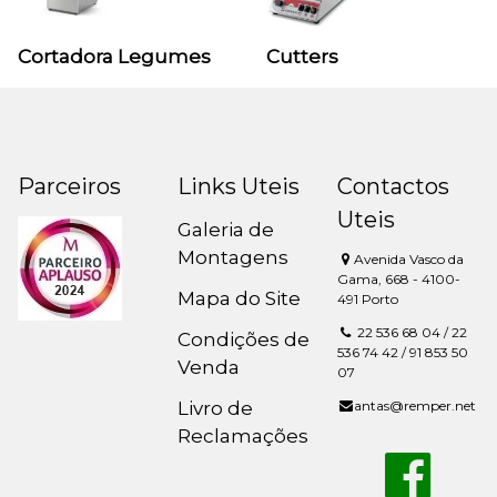
Cortadora Legumes
Cutters
Parceiros
Links Uteis
Contactos
Uteis
Galeria de
Montagens
Avenida Vasco da
Gama, 668 - 4100-
Mapa do Site
491 Porto
22 536 68 04 / 22
Condições de
536 74 42 / 91 853 50
Venda
07
Livro de
antas@remper.net
Reclamações