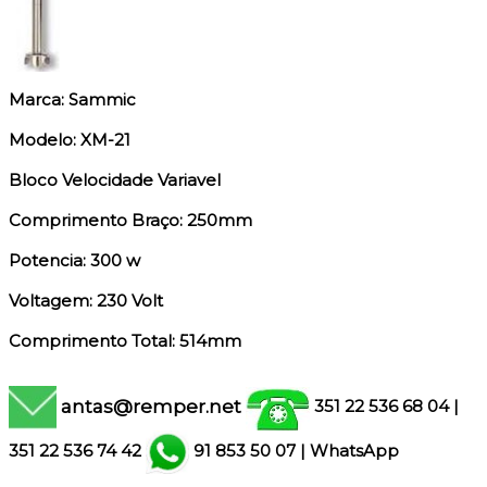
Marca: Sammic
Modelo: XM-21
Bloco Velocidade Variavel
Comprimento Braço: 250mm
Potencia: 300 w
Voltagem: 230 Volt
Comprimento Total: 514mm
antas@remper.net
351 22 536 68 04
|
351
22 536 74 42
91 853 50 07
|
WhatsApp