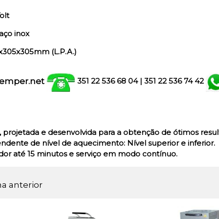
olt
aço inox
x305x305mm (L.P.A.)
emper.net
351 22 536 68 04
| 351
22 536 74 42
, projetada e desenvolvida para a obtenção de ótimos resul
ndente de nível de aquecimento: Nível superior e inferior.
or até 15 minutos e serviço em modo contínuo.
na anterior