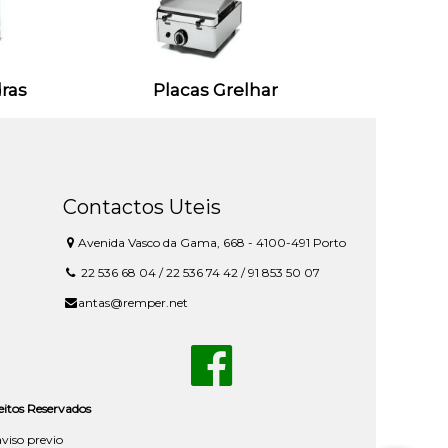
ras
Placas Grelhar
Contactos Uteis
Avenida Vasco da Gama, 668 - 4100-491 Porto
22 536 68 04 / 22 536 74 42 / 91 853 50 07
antas@remper.net
reitos Reservados
aviso previo