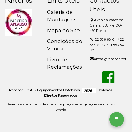
Parceiros
Links Uteis
Contactos
Uteis
Galeria de
Montagens
Avenida Vasco da
Gama, 668 - 4100-
Mapa do Site
491 Porto
22 536 68 04 / 22
Condições de
536 74 42 / 91 853 50
Venda
07
Livro de
antas@remper.net
Reclamações
Remper - C.A.S. Equipamentos Hoteleiros -
- Todos os
Direitos Reservados
Reserva-se ao direito de alterar os preços e designações sem aviso
previo