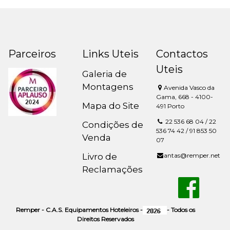
Parceiros
Links Uteis
Contactos
Uteis
Galeria de
Montagens
Avenida Vasco da
Gama, 668 - 4100-
Mapa do Site
491 Porto
22 536 68 04 / 22
Condições de
536 74 42 / 91 853 50
Venda
07
Livro de
antas@remper.net
Reclamações
Remper - C.A.S. Equipamentos Hoteleiros -
- Todos os
Direitos Reservados