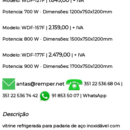
1.849,00
Modelo: WDF-127F |
| + IVA
Potencia: 700 W
-
Dimensões: 1200x750x1200mm
2.159,00
Modelo: WDF-157F |
| + IVA
Potencia: 800 W
-
Dimensões: 1500x750x1200mm
2.479,00
Modelo: WDF-177F |
| + IVA
Potencia: 900 W
-
Dimensões: 1700x750x1200mm
antas@remper.net
351 22 536 68 04
|
351
22 536 74 42
91 853 50 07
|
WhatsApp
Descrição
vitrine refrigerada para padaria de aço inoxidável com