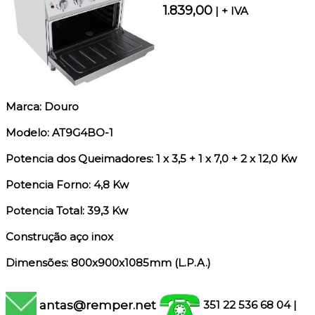
1.839,00
| + IVA
Marca: Douro
Modelo: AT9G4BO-1
Potencia dos Queimadores: 1 x 3,5 + 1 x 7,0 + 2 x 12,0 Kw
Potencia Forno: 4,8 Kw
Potencia Total: 39,3 Kw
Construção aço inox
Dimensões: 800x900x1085mm (L.P.A.)
antas@remper.net
351 22 536 68 04
|