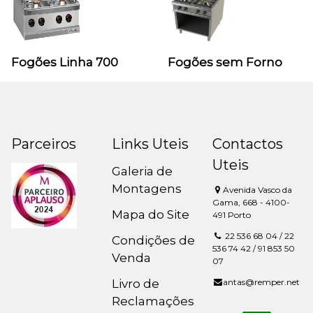
Fogões Linha 700
Fogões sem Forno
Parceiros
Links Uteis
Contactos
Uteis
Galeria de
Montagens
Avenida Vasco da
Gama, 668 - 4100-
Mapa do Site
491 Porto
22 536 68 04 / 22
Condições de
536 74 42 / 91 853 50
Venda
07
Livro de
antas@remper.net
Reclamações