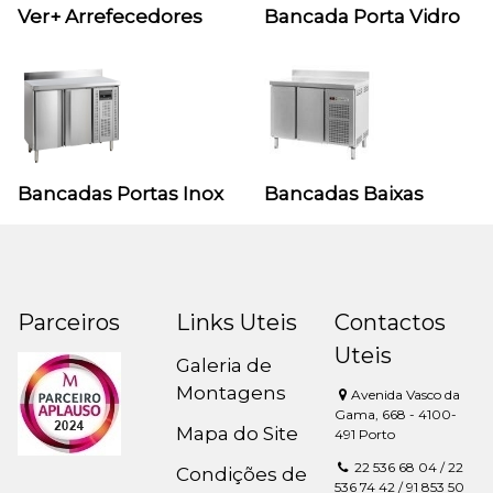
Ver+ Arrefecedores
Bancada Porta Vidro
Bancadas Portas Inox
Bancadas Baixas
Parceiros
Links Uteis
Contactos
Uteis
Galeria de
Montagens
Avenida Vasco da
Gama, 668 - 4100-
Mapa do Site
491 Porto
22 536 68 04 / 22
Condições de
536 74 42 / 91 853 50