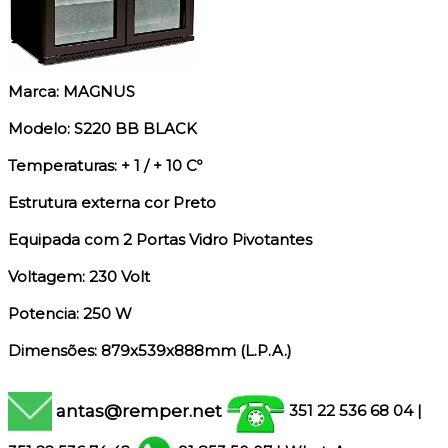
Marca: MAGNUS
Modelo: S220 BB BLACK
Temperaturas: + 1 / + 10 Cº
Estrutura externa cor Preto
Equipada com 2 Portas Vidro Pivotantes
Voltagem: 230 Volt
Potencia: 250 W
Dimensões: 879x539x888mm (L.P.A.)
antas@remper.net
351 22 536 68 04
|