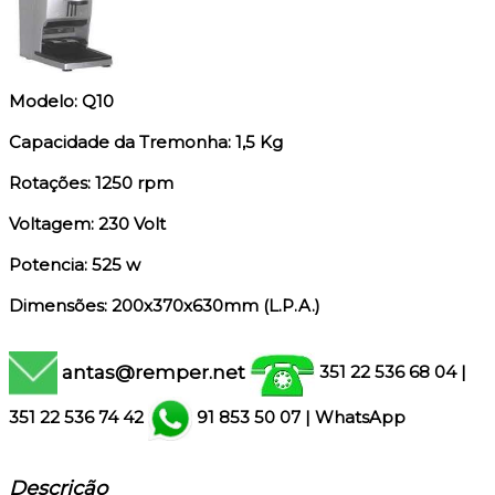
Modelo: Q10
Capacidade da Tremonha: 1,5 Kg
Rotações: 1250 rpm
Voltagem: 230 Volt
Potencia: 525 w
Dimensões: 200x370x630mm (L.P.A.)
antas@remper.net
351 22 536 68 04
|
351
22 536 74 42
91 853 50 07
|
WhatsApp
Descrição