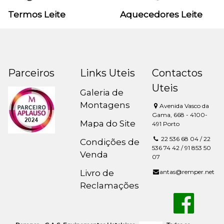
Termos Leite
Aquecedores Leite
Parceiros
Links Uteis
Contactos
Uteis
Galeria de
Montagens
Avenida Vasco da
Gama, 668 - 4100-
Mapa do Site
491 Porto
22 536 68 04 / 22
Condições de
536 74 42 / 91 853 50
Venda
07
Livro de
antas@remper.net
Reclamações