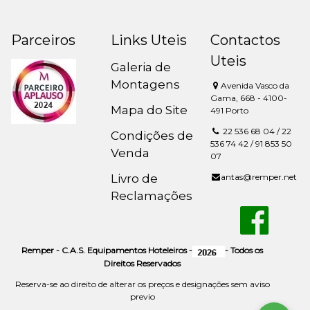
Parceiros
Links Uteis
Contactos
Uteis
Galeria de
Montagens
Avenida Vasco da
Gama, 668 - 4100-
Mapa do Site
491 Porto
22 536 68 04 / 22
Condições de
536 74 42 / 91 853 50
Venda
07
Livro de
antas@remper.net
Reclamações
Remper - C.A.S. Equipamentos Hoteleiros -
- Todos os
Direitos Reservados
Reserva-se ao direito de alterar os preços e designações sem aviso
previo