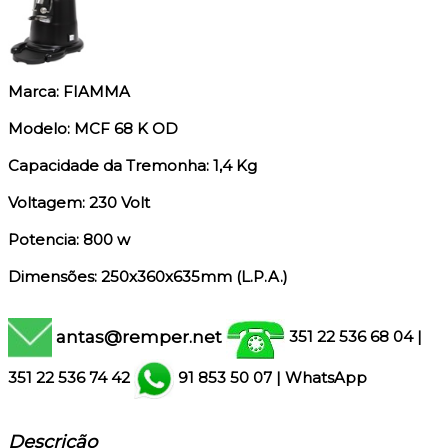
Marca: FIAMMA
Modelo: MCF 68 K OD
Capacidade da Tremonha: 1,4 Kg
Voltagem: 230 Volt
Potencia: 800 w
Dimensões: 250x360x635mm (L.P.A.)
antas@remper.net
351 22 536 68 04
|
351
22 536 74 42
91 853 50 07
|
WhatsApp
Descrição