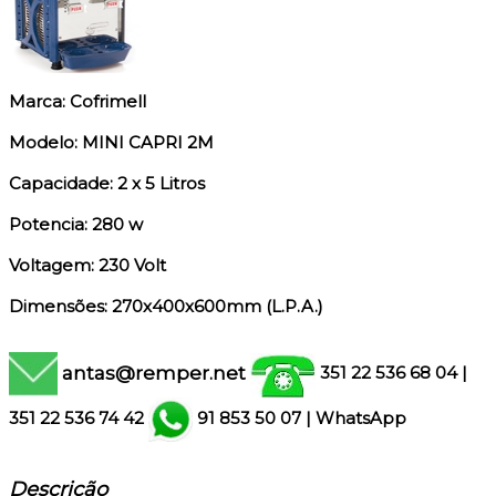
Marca: Cofrimell
Modelo: MINI CAPRI 2M
Capacidade: 2 x 5 Litros
Potencia: 280 w
Voltagem: 230 Volt
Dimensões: 270x400x600mm (L.P.A.)
antas@remper.net
351 22 536 68 04
|
351
22 536 74 42
91 853 50 07
|
WhatsApp
Descrição