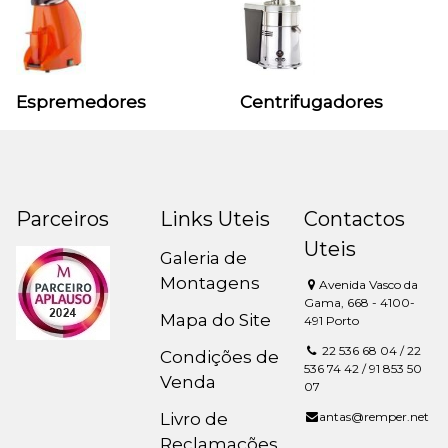
Espremedores
Centrifugadores
Parceiros
Links Uteis
Contactos
Uteis
Galeria de
Montagens
Avenida Vasco da
Gama, 668 - 4100-
Mapa do Site
491 Porto
22 536 68 04 / 22
Condições de
536 74 42 / 91 853 50
Venda
07
Livro de
antas@remper.net
Reclamações