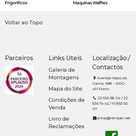
Frigorificos
Maquinas Waffles
Voltar ao Topo
Parceiros
Links Uteis
Localização /
Contactos
Galeria de
Montagens
Avenida Vasco da
Gama, 668 - 4100-
Mapa do Site
491 Porto
22 536 68 04 / 22
Condições de
536 74 42 / 91 853 50
Venda
07
Livro de
antas@remper.net
Reclamações