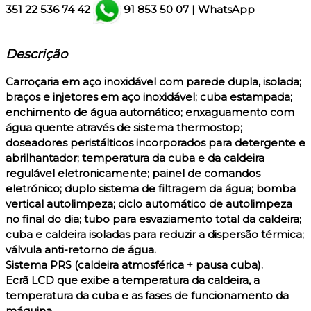
351
22 536 74 42
91 853 50 07
|
WhatsApp
Descrição
Carroçaria em aço inoxidável com parede dupla, isolada;
braços e injetores em aço inoxidável; cuba estampada;
enchimento de água automático; enxaguamento com
água quente através de sistema thermostop;
doseadores peristálticos incorporados para detergente e
abrilhantador; temperatura da cuba e da caldeira
regulável eletronicamente; painel de comandos
eletrónico; duplo sistema de filtragem da água; bomba
vertical autolimpeza; ciclo automático de autolimpeza
no final do dia; tubo para esvaziamento total da caldeira;
cuba e caldeira isoladas para reduzir a dispersão térmica;
válvula anti-retorno de água.
Sistema PRS (caldeira atmosférica + pausa cuba).
Ecrã LCD que exibe a temperatura da caldeira, a
temperatura da cuba e as fases de funcionamento da
máquina.