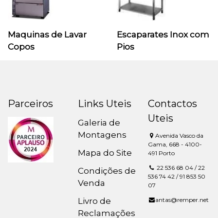
Maquinas de Lavar
Escaparates Inox com
Copos
Pios
Parceiros
Links Uteis
Contactos
Uteis
Galeria de
Montagens
Avenida Vasco da
Gama, 668 - 4100-
Mapa do Site
491 Porto
22 536 68 04 / 22
Condições de
536 74 42 / 91 853 50
Venda
07
Livro de
antas@remper.net
Reclamações