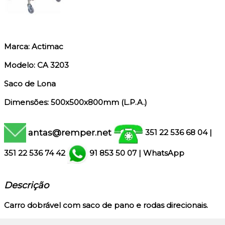
Marca: Actimac
Modelo: CA 3203
Saco de Lona
Dimensões: 500x500x800mm (L.P.A.)
antas@remper.net
351 22 536 68 04
|
351
22 536 74 42
91 853 50 07
|
WhatsApp
Descrição
Carro dobrável com saco de pano e rodas direcionais.