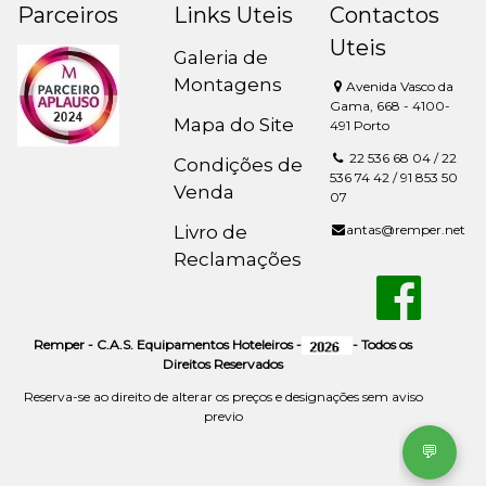
Parceiros
Links Uteis
Contactos
Uteis
Galeria de
Montagens
Avenida Vasco da
Gama, 668 - 4100-
Mapa do Site
491 Porto
22 536 68 04 / 22
Condições de
536 74 42 / 91 853 50
Venda
07
Livro de
antas@remper.net
Reclamações
Remper - C.A.S. Equipamentos Hoteleiros -
- Todos os
Direitos Reservados
Reserva-se ao direito de alterar os preços e designações sem aviso
previo