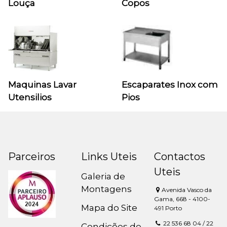
Louça
Copos
Maquinas Lavar
Escaparates Inox com
Utensilios
Pios
Parceiros
Links Uteis
Contactos
Uteis
Galeria de
Montagens
Avenida Vasco da
Gama, 668 - 4100-
Mapa do Site
491 Porto
22 536 68 04 / 22
Condições de