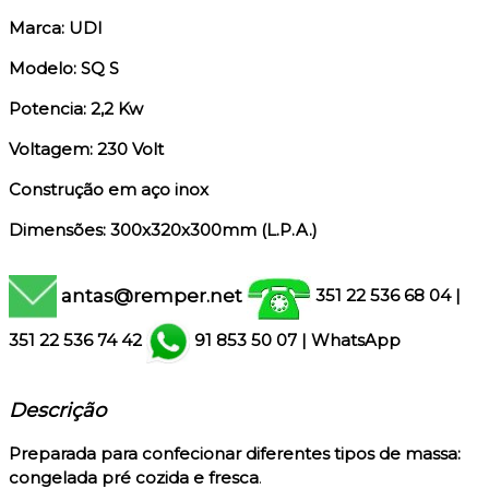
Marca: UDI
Modelo: SQ S
Potencia: 2,2 Kw
Voltagem: 230 Volt
Construção em aço inox
Dimensões: 300x320x300mm (L.P.A.)
antas@remper.net
351 22 536 68 04
|
351
22 536 74 42
91 853 50 07
|
WhatsApp
Descrição
Preparada para confecionar diferentes tipos de massa:
congelada pré cozida e fresca
.