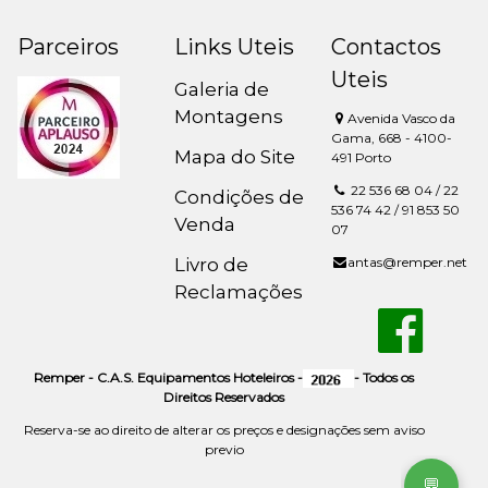
Parceiros
Links Uteis
Contactos
Uteis
Galeria de
Montagens
Avenida Vasco da
Gama, 668 - 4100-
Mapa do Site
491 Porto
22 536 68 04 / 22
Condições de
536 74 42 / 91 853 50
Venda
07
Livro de
antas@remper.net
Reclamações
Remper - C.A.S. Equipamentos Hoteleiros -
- Todos os
Direitos Reservados
Reserva-se ao direito de alterar os preços e designações sem aviso
previo