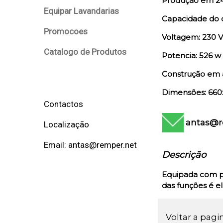
Produção em 24
Equipar Lavandarias
Capacidade do d
Promocoes
Voltagem: 230 V
Catalogo de Produtos
Potencia: 526 w
Construção em 
Dimensões: 660
Contactos
antas@r
Localização
Email: antas@remper.net
Descrição
Equipada com pé
das funções é el
Voltar a pagi