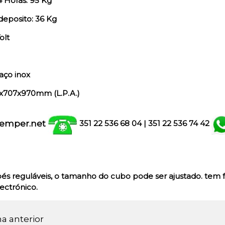
 Horas: 95 Kg
eposito: 36 Kg
olt
aço inox
x707x970mm (L.P.A.)
emper.net
351 22 536 68 04
| 351
22 536 74 42
s reguláveis, o tamanho do cubo pode ser ajustado. tem 
ectrónico.
na anterior