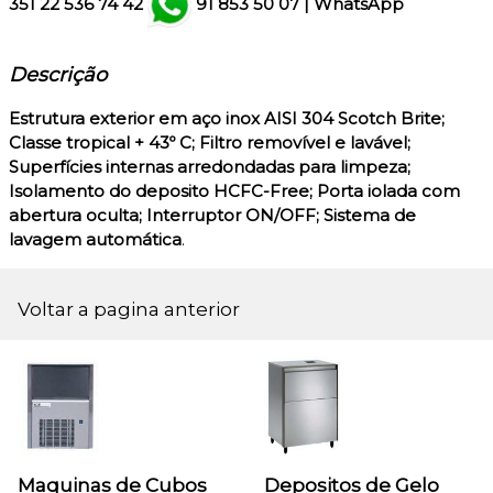
351
22 536 74 42
91 853 50 07
|
WhatsApp
Descrição
Estrutura exterior em aço inox AISI 304 Scotch Brite;
Classe tropical + 43º C; Filtro removível e lavável;
Superfícies internas arredondadas para limpeza;
Isolamento do deposito HCFC-Free; Porta iolada com
abertura oculta; Interruptor ON/OFF; Sistema de
lavagem automática
.
Voltar a pagina anterior
Maquinas de Cubos
Depositos de Gelo