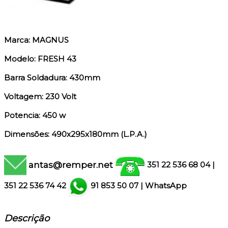
Marca: MAGNUS
Modelo: FRESH 43
Barra Soldadura: 430mm
Voltagem: 230 Volt
Potencia: 450 w
Dimensões: 490x295x180mm (L.P.A.)
antas@remper.net
351 22 536 68 04
|
351
22 536 74 42
91 853 50 07
|
WhatsApp
Descrição