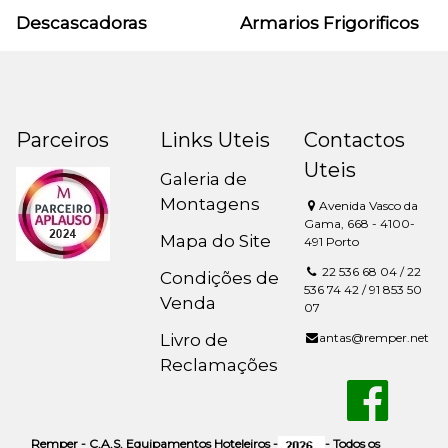
Descascadoras
Armarios Frigorificos
Parceiros
Links Uteis
Contactos
Uteis
Galeria de
Montagens
Avenida Vasco da
Gama, 668 - 4100-
Mapa do Site
491 Porto
22 536 68 04 / 22
Condições de
536 74 42 / 91 853 50
Venda
07
Livro de
antas@remper.net
Reclamações
Remper - C.A.S. Equipamentos Hoteleiros -
- Todos os