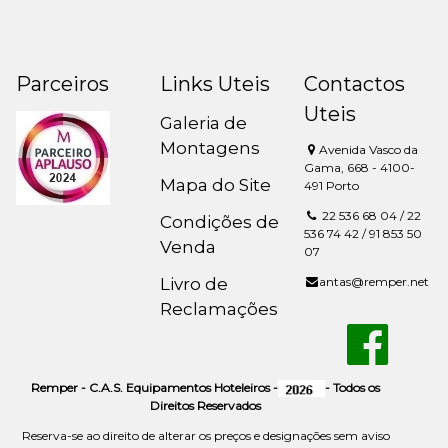
Parceiros
Links Uteis
Contactos
Uteis
Galeria de
Montagens
Avenida Vasco da
Gama, 668 - 4100-
Mapa do Site
491 Porto
22 536 68 04 / 22
Condições de
536 74 42 / 91 853 50
Venda
07
Livro de
antas@remper.net
Reclamações
Remper - C.A.S. Equipamentos Hoteleiros -
- Todos os
Direitos Reservados
Reserva-se ao direito de alterar os preços e designações sem aviso