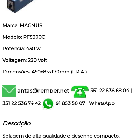
Marca: MAGNUS
Modelo: PFS300C
Potencia: 430 w
Voltagem: 230 Volt
Dimensões: 450x85x170mm (L.P.A.)
antas@remper.net
351 22 536 68 04
|
351
22 536 74 42
91 853 50 07
|
WhatsApp
Descrição
Selagem de alta qualidade e desenho compacto.