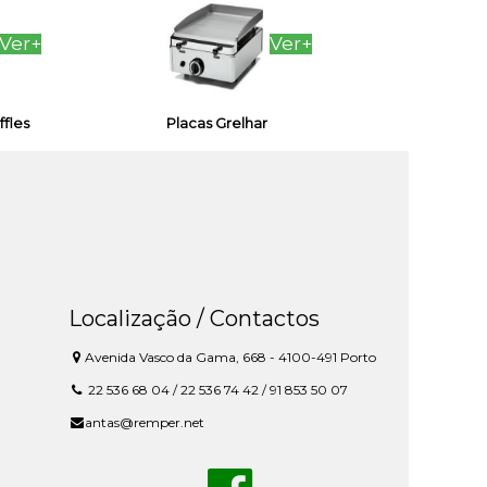
Ver+
Ver+
fles
Placas Grelhar
Localização / Contactos
Avenida Vasco da Gama, 668 - 4100-491 Porto
22 536 68 04 / 22 536 74 42 / 91 853 50 07
antas@remper.net