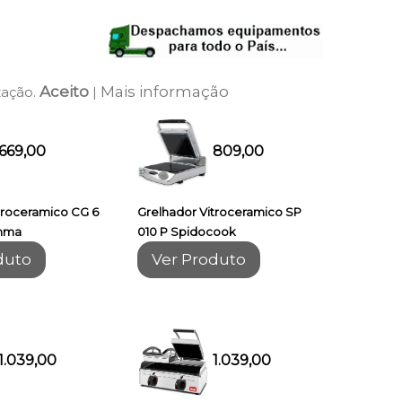
Aceito
Mais informação
zação.
|
669,00
809,00
troceramico CG 6
Grelhador Vitroceramico SP
amma
010 P Spidocook
duto
Ver Produto
1.039,00
1.039,00