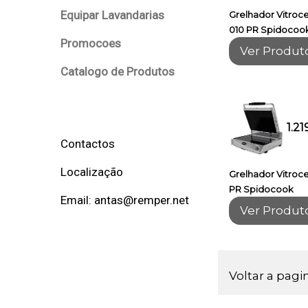
Equipar Lavandarias
Grelhador Vitroc
010 PR Spidocoo
Promocoes
Ver Produt
Catalogo de Produtos
1.21
Contactos
Localização
Grelhador Vitroc
PR Spidocook
Email: antas@remper.net
Ver Produt
Voltar a pagi