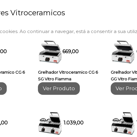
es Vitroceramicos
a cookies. Ao continuar a navegar, está a consentir a sua utili
,00
669,00
eramico CG 6
Grelhador Vitroceramico CG 6
Grelhador Vi
SG Vitro Fiamma
GG Vitro Fi
o
Ver Produto
Ver Pro
,00
1.039,00