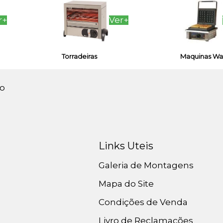
r+
Ver+
Torradeiras
Maquinas Waf
po
Links Uteis
Galeria de Montagens
Mapa do Site
Condições de Venda
Livro de Reclamações