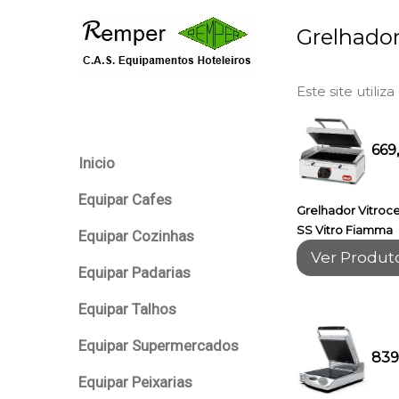
Grelhador
Este site utiliz
669
Inicio
Equipar Cafes
Grelhador Vitroc
SS Vitro Fiamma
Equipar Cozinhas
Ver Produt
Equipar Padarias
Equipar Talhos
Equipar Supermercados
839
Equipar Peixarias