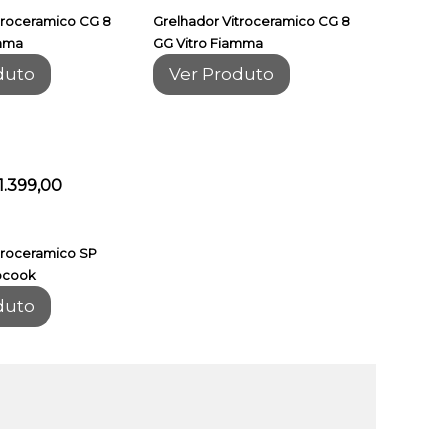
troceramico CG 8
Grelhador Vitroceramico CG 8
amma
GG Vitro Fiamma
duto
Ver Produto
1.399,00
troceramico SP
ocook
duto