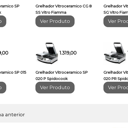
eramico SP
Grelhador Vitroceramico CG 8
Grelhador Vi
k
SS Vitro Fiamma
SG Vitro Fi
o
Ver Produto
Ver Pro
9,00
1.319,00
eramico SP 015
Grelhador Vitroceramico SP
Grelhador Vi
020 P Spidocook
020 PR Spid
o
Ver Produto
Ver Pro
na anterior