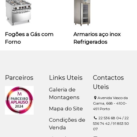
Fogões a Gás com
Armarios aço inox
Forno
Refrigerados
Parceiros
Links Uteis
Contactos
Uteis
Galeria de
Montagens
Avenida Vasco da
Gama, 668 - 4100-
Mapa do Site
491 Porto
22 536 68 04 / 22
Condições de
536 74 42 / 91 853 50
Venda
07