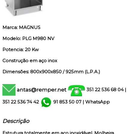
Marca: MAGNUS
Modelo: PLG M980 NV
Potencia: 20 Kw
Construção em aço inox
Dimensões: 800x900x850 / 925mm (L.P.A.)
antas@remper.net
351 22 536 68 04
|
351
22 536 74 42
91 853 50 07
|
WhatsApp
Descrição
Estrutura totalmente em aço inoxidável. Molheira