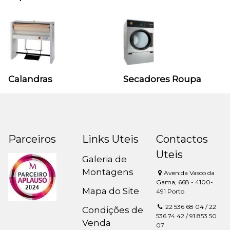
Calandras
Secadores Roupa
Parceiros
Links Uteis
Contactos
Uteis
Galeria de
Montagens
Avenida Vasco da
Gama, 668 - 4100-
Mapa do Site
491 Porto
22 536 68 04 / 22
Condições de
536 74 42 / 91 853 50
Venda
07