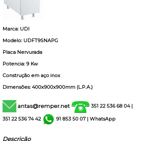
Marca: UDI
Modelo: UDFT9SNAPG
Placa Nervurada
Potencia: 9 Kw
Construção em aço inox
Dimensões: 400x900x900mm (L.P.A.)
antas@remper.net
351 22 536 68 04
|
351
22 536 74 42
91 853 50 07
|
WhatsApp
Descrição