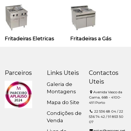
Fritadeiras Eletricas
Fritadeiras a Gás
Parceiros
Links Uteis
Contactos
Uteis
Galeria de
Montagens
Avenida Vasco da
Gama, 668 - 4100-
Mapa do Site
491 Porto
22 536 68 04 / 22
Condições de
536 74 42 / 91 853 50
Venda
07
antas@remper.net