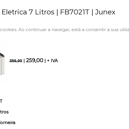
 Eletrica 7 Litros | FB7021T | Junex
a cookies. Ao continuar a navegar, está a consentir a sua utili
259,00
|
| + IVA
356,00
T
tros
orneira