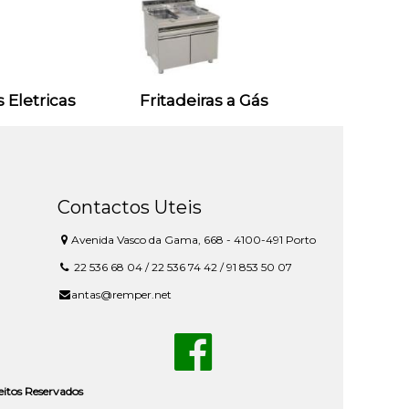
s Eletricas
Fritadeiras a Gás
Contactos Uteis
Avenida Vasco da Gama, 668 - 4100-491 Porto
22 536 68 04 / 22 536 74 42 / 91 853 50 07
antas@remper.net
reitos Reservados