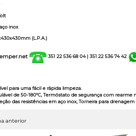
olt
aço inox
x430x430mm (L.P.A.)
emper.net
351 22 536 68 04
| 351
22 536 74 42
el para uma fácil e rápida limpeza.
ulável de 50-180ºC, Termóstato de segurança com rearme 
eção das resistências em aço inox, Torneira para drenagem 
na anterior