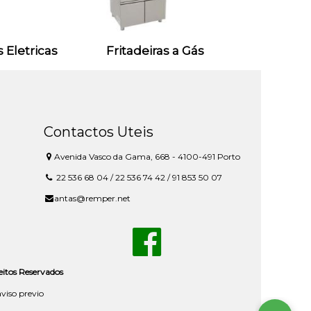
s Eletricas
Fritadeiras a Gás
Contactos Uteis
Avenida Vasco da Gama, 668 - 4100-491 Porto
22 536 68 04 / 22 536 74 42 / 91 853 50 07
antas@remper.net
reitos Reservados
aviso previo