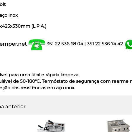
olt
aço inox
x425x330mm (L.P.A.)
emper.net
351 22 536 68 04
| 351
22 536 74 42
el para uma fácil e rápida limpeza.
ulável de 50-180ºC, Termóstato de segurança com rearme 
eção das resistências em aço inox.
na anterior