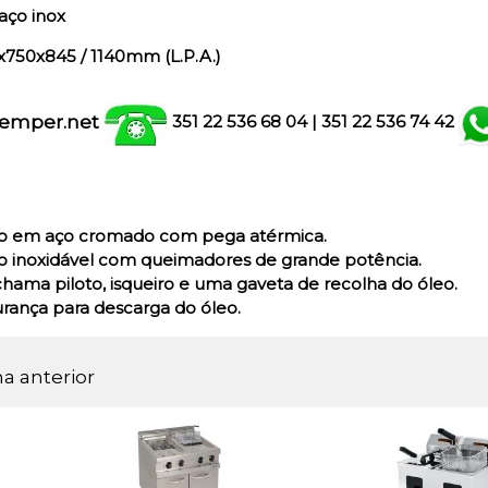
aço inox
750x845 / 1140mm (L.P.A.)
emper.net
351 22 536 68 04
| 351
22 536 74 42
do em aço cromado com pega atérmica.
o inoxidável com queimadores de grande potência.
ama piloto, isqueiro e uma gaveta de recolha do óleo.
urança para descarga do óleo.
na anterior