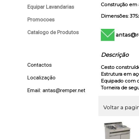
Construção em 
Equipar Lavandarias
Dimensões: 375x
Promocoes
Catalogo de Produtos
antas@r
Descrição
Contactos
Cesto construí
Estrutura em aç
Localização
Equipado com ch
Torneira de seg
Email: antas@remper.net
Voltar a pagi