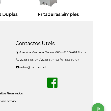
as Duplas
Fritadeiras Simples
Contactos Uteis
Avenida Vasco da Gama, 668 - 4100-491 Porto
22 536 68 04 / 22 536 74 42 / 91 853 50 07
antas@remper.net
reitos Reservados
aviso previo