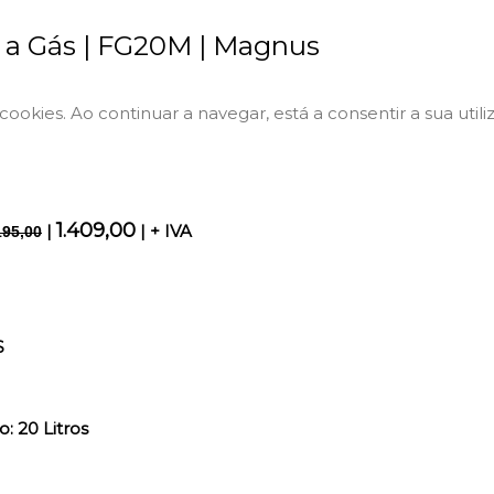
a a Gás | FG20M | Magnus
a cookies. Ao continuar a navegar, está a consentir a sua utili
1.409,00
|
| + IVA
195,00
S
: 20 Litros