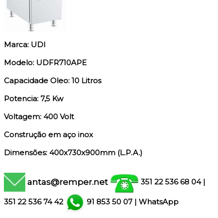
Marca: UDI
Modelo: UDFR710APE
Capacidade Oleo: 10 Litros
Potencia: 7,5 Kw
Voltagem: 400 Volt
Construção em aço inox
Dimensões: 400x730x900mm (L.P.A.)
antas@remper.net
351 22 536 68 04
|
351
22 536 74 42
91 853 50 07
|
WhatsApp