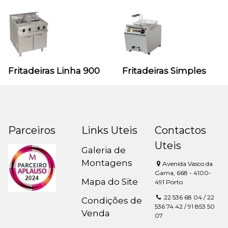
Fritadeiras Linha 900
Fritadeiras Simples
Parceiros
Links Uteis
Contactos
Uteis
Galeria de
Montagens
Avenida Vasco da
Gama, 668 - 4100-
Mapa do Site
491 Porto
22 536 68 04 / 22
Condições de
536 74 42 / 91 853 50
Venda
07