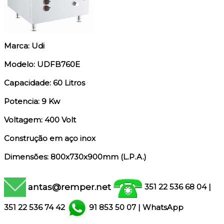
Marca: Udi
Modelo: UDFB760E
Capacidade: 60 Litros
Potencia: 9 Kw
Voltagem: 400 Volt
Construção em aço inox
Dimensões: 800x730x900mm (L.P.A.)
antas@remper.net
351 22 536 68 04
|
351
22 536 74 42
91 853 50 07
|
WhatsApp