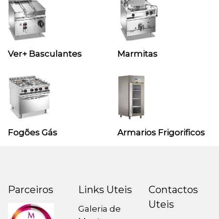
Ver+ Basculantes
Marmitas
Fogões Gás
Armarios Frigorificos
Parceiros
Links Uteis
Contactos
Uteis
Galeria de