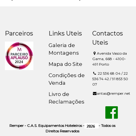
Parceiros
Links Uteis
Contactos
Uteis
Galeria de
Montagens
Avenida Vasco da
Gama, 668 - 4100-
Mapa do Site
491 Porto
22 536 68 04 / 22
Condições de
536 74 42 / 91 853 50
Venda
07
Livro de
antas@remper.net
Reclamações
Remper - C.A.S. Equipamentos Hoteleiros -
- Todos os
Direitos Reservados