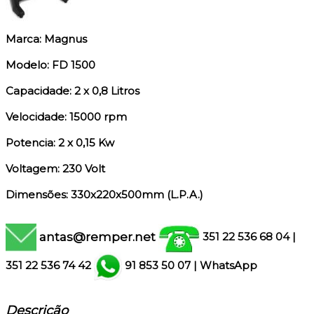
Marca: Magnus
Modelo: FD 1500
Capacidade: 2 x 0,8 Litros
Velocidade: 15000 rpm
Potencia: 2 x 0,15 Kw
Voltagem: 230 Volt
Dimensões: 330x220x500mm (L.P.A.)
antas@remper.net
351 22 536 68 04
|
351
22 536 74 42
91 853 50 07
|
WhatsApp
Descrição