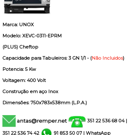
Marca: UNOX
Modelo: XEVC-0311-EPRM
(PLUS) Cheftop
Capacidade para Tabuleiros: 3 GN 1/1 - (
Não Incluidos
)
Potencia: 5 Kw
Voltagem: 400 Volt
Construção em aço Inox
Dimensões: 750x783x538mm (L.P.A.)
antas@remper.net
351 22 536 68 04
|
351
22 536 74 42
91 853 50 07
|
WhatsApp