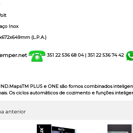
olt
aço Inox
x672x649mm (L.P.A.)
emper.net
351 22 536 68 04
| 351
22 536 74 42
IND.MapsTM
PLUS e ONE são fornos combinados inteligen
ais. Os ciclos automáticos de cozimento e funções intelige
na anterior