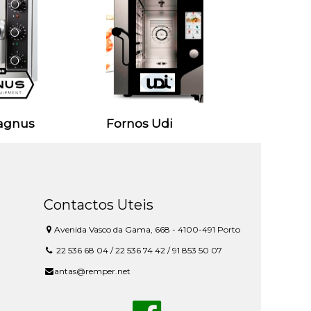
agnus
Fornos Udi
Contactos Uteis
Avenida Vasco da Gama, 668 - 4100-491 Porto
22 536 68 04 / 22 536 74 42 / 91 853 50 07
antas@remper.net