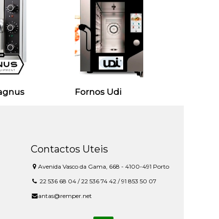
agnus
Fornos Udi
Contactos Uteis
Avenida Vasco da Gama, 668 - 4100-491 Porto
22 536 68 04 / 22 536 74 42 / 91 853 50 07
antas@remper.net