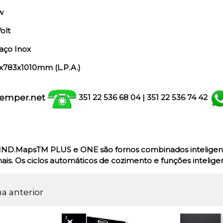
w
olt
aço Inox
x783x1010mm (L.P.A.)
emper.net
351 22 536 68 04
| 351
22 536 74 42
IND.MapsTM
PLUS e ONE são fornos combinados inteligen
ais. Os ciclos automáticos de cozimento e funções intelige
na anterior