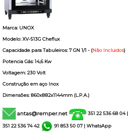
Marca: UNOX
Modelo: XV-513G Cheflux
Capacidade para Tabuleiros: 7 GN 1/1 - (
Não Incluidos
)
Potencia Gás: 14,6 Kw
Voltagem: 230 Volt
Construção em aço Inox
Dimensões: 860x882x1144mm (L.P.A.)
antas@remper.net
351 22 536 68 04
|
351
22 536 74 42
91 853 50 07
|
WhatsApp