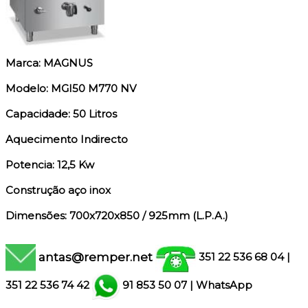
Marca: MAGNUS
Modelo: MGI50 M770 NV
Capacidade: 50 Litros
Aquecimento Indirecto
Potencia: 12,5 Kw
Construção aço inox
Dimensões: 700x720x850 / 925mm (L.P.A.)
antas@remper.net
351 22 536 68 04
|
351
22 536 74 42
91 853 50 07
|
WhatsApp