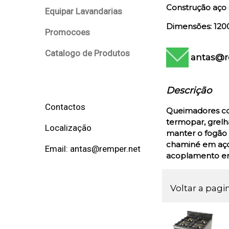
Construção aço 
Equipar Lavandarias
Dimensões: 120
Promocoes
Catalogo de Produtos
antas@r
Descrição
Contactos
Queimadores com
termopar, grelh
Localização
manter o fogão 
chaminé em aço 
Email: antas@remper.net
acoplamento ent
Voltar a pagi