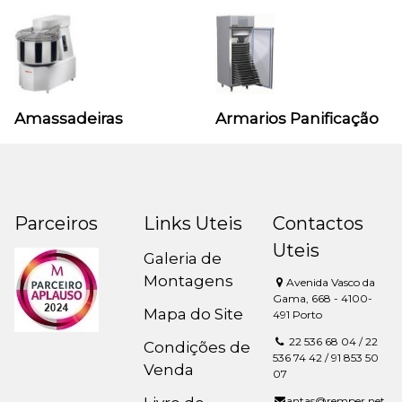
Amassadeiras
Armarios Panificação
Parceiros
Links Uteis
Contactos
Uteis
Galeria de
Montagens
Avenida Vasco da
Gama, 668 - 4100-
Mapa do Site
491 Porto
22 536 68 04 / 22
Condições de
536 74 42 / 91 853 50
Venda
07
antas@remper.net