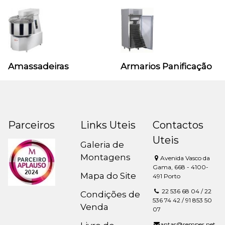
Amassadeiras
Armarios Panificação
Parceiros
Links Uteis
Contactos
Uteis
Galeria de
Montagens
Avenida Vasco da
Gama, 668 - 4100-
Mapa do Site
491 Porto
22 536 68 04 / 22
Condições de
536 74 42 / 91 853 50
Venda
07
antas@remper.net